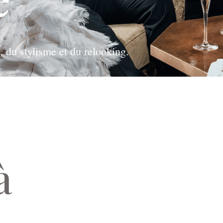
, du stylisme et du relooking.
à