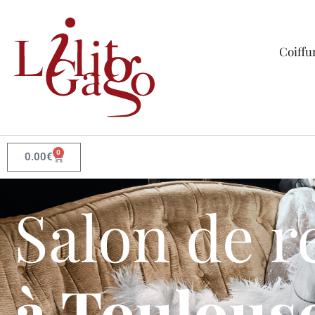
Coiffu
0
0.00
€
Salon de r
à Toulous