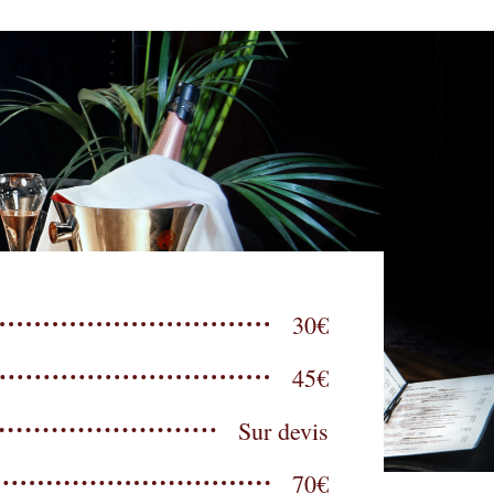
30€
45€
Sur devis
70€