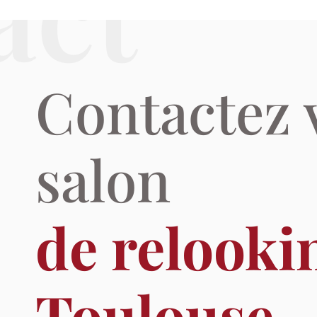
act
Contactez 
salon
de relooki
Toulouse