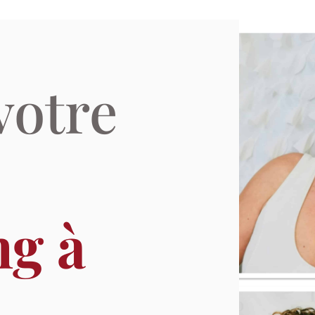
votre
ng à